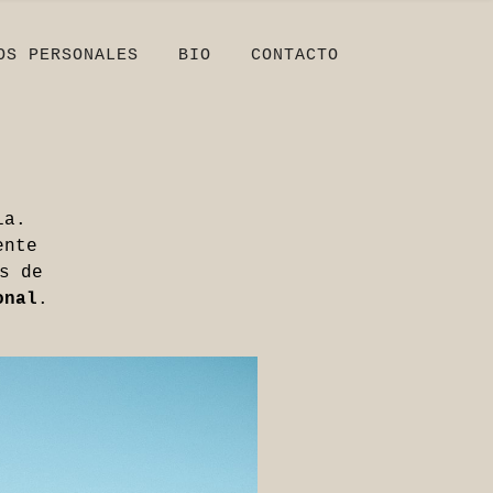
OS PERSONALES
BIO
CONTACTO
ia.
ente
s de
onal
.