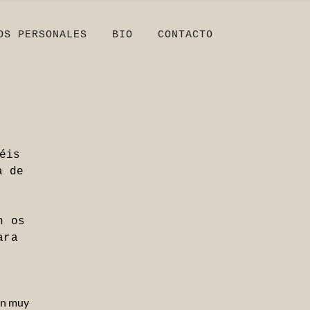
OS PERSONALES
BIO
CONTACTO
éis
a de
s
n os
ara
ón muy