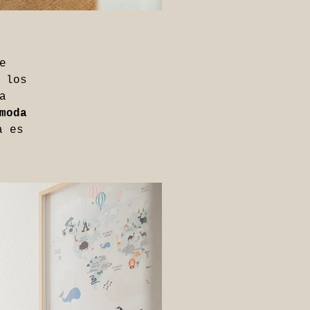
e
 los
a
moda
a es