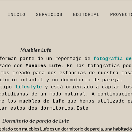
INICIO
SERVICIOS
EDITORIAL
PROYECT
Muebles Lufe
 forman parte de un reportaje de
fotografía de
zado con
Muebles Lufe
. En las fotografías pod
emos creado para dos estancias de nuestra cas
itorio infantil y un dormitorio de pareja.
 tipo
lifestyle
y está orientado a captar lo
cotidianas de un modo natural.
A continuació
bre los
muebles de Lufe
que hemos utilizado p
lar estos dos dormitorios.Este
Dormitorio de pareja de Lufe
blado con muebles Lufe es un dormitorio de pareja, una habitaci