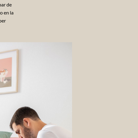
par de
o en la
per