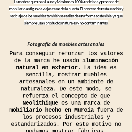
La madera que usan Laura y Maxime es 100% reciclada y procede de
mobiliario antiguo de viejas casas de la huerta. El proceso de restauración y
reciclaje de los muebles también se realiza de una forma sostenible, ya que
siempre usan productos naturales y no contaminantes.
Fotografía de muebles artesanales
Para conseguir reforzar los valores
de la marca he usado
iluminación
natural en exterior
. La idea es
sencilla, mostrar muebles
artesanales en un ambiente de
naturaleza. De este modo, se
refuerza el concepto de que
Neolithique
es una marca de
mobiliario hecho en Murcia
fuera de
los procesos industriales y
estandarizados. Por este motivo no
podemos mostrar fábricas,