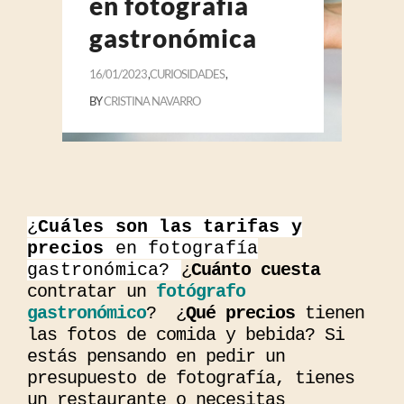
en fotografía
gastronómica
16/01/2023
CURIOSIDADES
BY
CRISTINA NAVARRO
¿
Cuáles son las tarifas y
precios
en
fotografía
gastronómica?
¿
Cuánto cuesta
contratar un
fotógrafo
gastronómico
? ¿
Qué precios
tienen
las fotos de comida y bebida? Si
estás pensando en pedir un
presupuesto de fotografía, tienes
un restaurante o necesitas